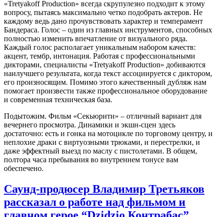
«Tretyakoff Production» всегда скрупулезно подходит к этому
вопросу, пытаясь максимально четко подобрать актеров. Не
каждому ведь дано прочувствовать характер и темперамент
Бандераса. Голос – один из главных инструментов, способных
полностью изменить впечатление от визуального ряда.
Каждый голос располагает уникальным набором качеств:
акцент, тембр, интонация. Работая с профессиональными
дикторами, специалисты «Tretyakoff Production» добиваются
наилучшего результата, когда текст ассоциируется с диктором,
его произносящим. Помимо этого качественный дубляж нам
помогает произвести также профессиональное оборудование
и современная техническая база.
Подытожим. Фильм «Секьюрити» – отличный вариант для
вечернего просмотра. Динамики и экшн-сцен здесь
достаточно: есть и гонка на мотоцикле по торговому центру, и
неплохие драки с виртуозными трюками, и перестрелки, и
даже эффектный выезд по маслу с пистолетами. В общем,
полтора часа пребывания во внутреннем тонусе вам
обеспечено.
Саунд-продюсер Владимир Третьяков
рассказал о работе над фильмом и
главном герое “Dzidzio Контрабас”.