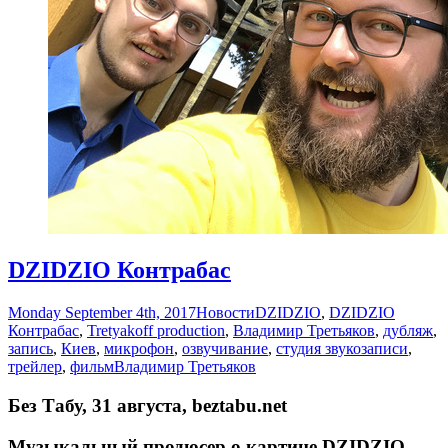
DZIDZIO Контрабас
Monday September 4th, 2017
Новости
DZIDZIO
,
DZIDZIO
Контрабас
,
Tretyakoff production
,
Владимир Третьяков
,
дубляж
,
запись
,
Киев
,
микрофон
,
озвучивание
,
студия звукозаписи
,
трейлер
,
фильм
Владимир Третьяков
Без Табу, 31 августа, beztabu.net
Музыкальный продюсер о картине DZIDZIO