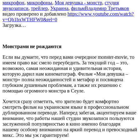
микрофон
,
микрофоны
,
Моя девушка - монстр
,
студия
звукозаписи
,
трейлер
,
Украина
,
фильм
Владимир Третьяков
видео проверено и добавлено
https://www.youtube.com/watch?
v=Qh1bxWTHFW0&rel=0
Загрузка…
Монстрами не рождаются
Если вы думаете, что перед вами очередное monster-movie, то
имеем право вас смело переубедить. За текущий год – это,
возможно, самая неожиданная и удивительная история,
которую дарил нам кинематограф. Фильм «Моя девушка –
монстр» полна неожиданностей и метафор и посвящена
глубоким душевным проблемам, а также их решению с
помощью огромного монстра в Сеуле.
Хочется сразу отметить, что зрителю будет комфортно
смотреть фильм на украинском языке в профессиональном
дублированном переводе. Наперед забегая, акцентируем ваше
внимание, что работы нашей студии звукозаписи пользуются
заслуженной популярностью в кино именно благодаря
нашему особому вниманию на яркий перевод и превосходный
микс. Это мы уж гарантируем!