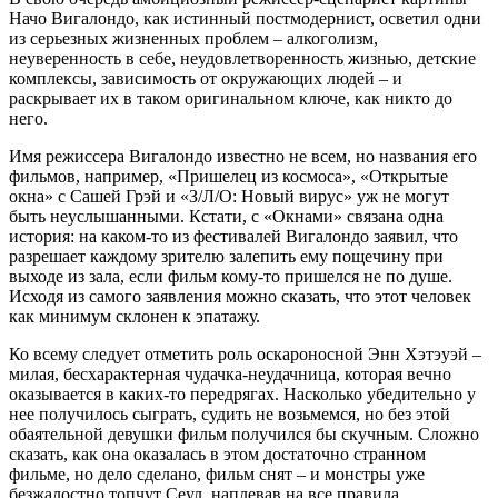
Начо Вигалондо, как истинный постмодернист, осветил одни
из серьезных жизненных проблем – алкоголизм,
неуверенность в себе, неудовлетворенность жизнью, детские
комплексы, зависимость от окружающих людей – и
раскрывает их в таком оригинальном ключе, как никто до
него.
Имя режиссера Вигалондо известно не всем, но названия его
фильмов, например, «Пришелец из космоса», «Открытые
окна» с Сашей Грэй и «З/Л/О: Новый вирус» уж не могут
быть неуслышанными. Кстати, с «Окнами» связана одна
история: на каком-то из фестивалей Вигалондо заявил, что
разрешает каждому зрителю залепить ему пощечину при
выходе из зала, если фильм кому-то пришелся не по душе.
Исходя из самого заявления можно сказать, что этот человек
как минимум склонен к эпатажу.
Ко всему следует отметить роль оскароносной Энн Хэтэуэй –
милая, бесхарактерная чудачка-неудачница, которая вечно
оказывается в каких-то передрягах. Насколько убедительно у
нее получилось сыграть, судить не возьмемся, но без этой
обаятельной девушки фильм получился бы скучным. Сложно
сказать, как она оказалась в этом достаточно странном
фильме, но дело сделано, фильм снят – и монстры уже
безжалостно топчут Сеул, наплевав на все правила