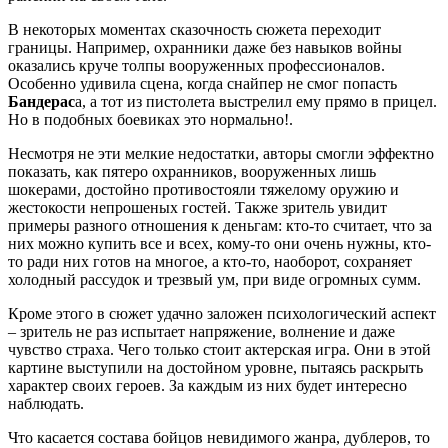
В некоторых моментах сказочность сюжета переходит
границы. Например, охранники даже без навыков войны
оказались круче толпы вооруженных профессионалов.
Особенно удивила сцена, когда снайпер не смог попасть
Бандерас
а, а тот из пистолета выстрелил ему прямо в прицел.
Но в подобных боевиках это нормально!.
Несмотря не эти мелкие недостатки, авторы смогли эффектно
показать, как пятеро охранников, вооруженных лишь
шокерами, достойно противостояли тяжелому оружию и
жестокости непрошеных гостей. Также зритель увидит
примеры разного отношения к деньгам: кто-то считает, что за
них можно купить все и всех, кому-то они очень нужны, кто-
то ради них готов на многое, а кто-то, наоборот, сохраняет
холодный рассудок и трезвый ум, при виде огромных сумм.
Кроме этого в сюжет удачно заложен психологический аспект
– зритель не раз испытает напряжение, волнение и даже
чувство страха. Чего только стоит актерская игра. Они в этой
картине выступили на достойном уровне, пытаясь раскрыть
характер своих героев. За каждым из них будет интересно
наблюдать.
Что касается состава бойцов невидимого жанра, дублеров, то