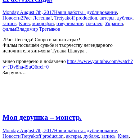
Monday August 7th, 2017
Наши работы - дублирование
,
Новости
2Pac: Легенда!
,
Tretyakoff production
,
актеры
,
дубляж
,
запись
,
Киев
,
микрофон
,
озвучивание
,
трейлер
,
Украина
,
фильм
Владимир Третьяков
2Pac: Легенда! Скоро в конитеатрах!
Фильм посвящён судьбе и творчеству легендарного
исполнителя хип-хопа Тупака Шакура..
видео проверено и добавлено
https://www.youtube.com/watch?
v=JDv8ha-lSuQ&rel=0
Загрузка…
Моя девушка – монстр.
Monday August 7th, 2017
Наши работы - дублирование
,
Новости
Tretyakoff production
,
актеры
,
дубляж
,
запись
,
Киев
,