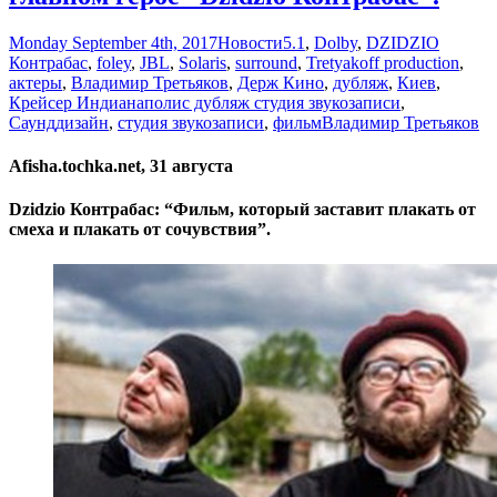
Monday September 4th, 2017
Новости
5.1
,
Dolby
,
DZIDZIO
Контрабас
,
foley
,
JBL
,
Solaris
,
surround
,
Tretyakoff production
,
актеры
,
Владимир Третьяков
,
Держ Кино
,
дубляж
,
Киев
,
Крейсер Индианаполис дубляж студия звукозаписи
,
Саунддизайн
,
студия звукозаписи
,
фильм
Владимир Третьяков
Afisha.tochka.net, 31 августа
Dzidzio Контрабас: “Фильм, который заставит плакать от
смеха и плакать от сочувствия”.