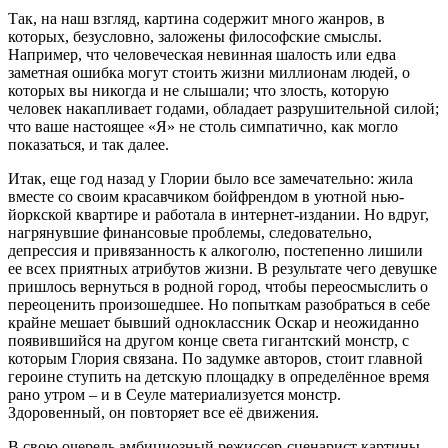
Так, на наш взгляд, картина содержит много жанров, в
которых, безусловно, заложены философские смыслы.
Например, что человеческая невинная шалость или едва
заметная ошибка могут стоить жизни миллионам людей, о
которых вы никогда и не слышали; что злость, которую
человек накапливает годами, обладает разрушительной силой;
что ваше настоящее «Я» не столь симпатично, как могло
показаться, и так далее.
Итак, еще год назад у Глории было все замечательно: жила
вместе со своим красавчиком бойфрендом в уютной нью-
йоркской квартире и работала в интернет-издании. Но вдруг,
нагрянувшие финансовые проблемы, следовательно,
депрессия и привязанность к алкоголю, постепенно лишили
ее всех приятных атрибутов жизни. В результате чего девушке
пришлось вернуться в родной город, чтобы переосмыслить о
переоценить произошедшее. Но попыткам разобраться в себе
крайне мешает бывший одноклассник Оскар и неожиданно
появившийся на другом конце света гигантский монстр, с
которым Глория связана. По задумке авторов, стоит главной
героине ступить на детскую площадку в определённое время
рано утром – и в Сеуле материализуется монстр.
Здоровенный, он повторяет все её движения.
В свою очередь амбициозный режиссер-сценарист картины