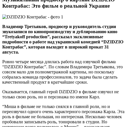
Контрабас: Это фильм о реальной Украине
Владимир Третьяков, продюсер и руководитель студии
звукозаписи по кинопроизводству и дублированию кино
“Tretyakoff production”, рассказал эксклюзивные
подробности о работе над украинской комедией “DZIDZIO
Контрабас”, которая выходит в широкий прокат 31
августа.
Ровно четыре месяца длилась работа над озвучкой фильма
“DZIDZIO Контрабас”. По словам Владимира Третьякова, это
совсем мало для полнометражной картины, но поскольку
собралась команда профессионалов, то задача была сделать
качественный продукт в кратчайшие сроки.
Оказывается, главный герой DZIDZIO в фильме озвучил не
только свою роль, но и персонажа по имени Карл.
“Миша в фильме не только снялся в главной роли, но и
переозвучил одного очень характерного персонажа Карла. Эта
роль в фильме не большая, но интересная. Несколько человек
пробовали записывать роль, тонировали в студии. Но
интереснее всего получилось у Миши”, – рассказывает