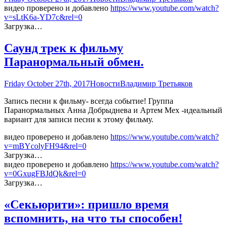
видео проверено и добавлено
https://www.youtube.com/watch?
v=sLtK6a-YD7c&rel=0
Загрузка…
Саунд трек к фильму
Паранормальный обмен.
Friday October 27th, 2017
Новости
Владимир Третьяков
Запись песни к фильму- всегда событие! Группа
Паранормальных Анна Добрыднева и Артем Мех -идеальный
вариант для записи песни к этому фильму.
видео проверено и добавлено
https://www.youtube.com/watch?
v=mBYcolyFH94&rel=0
Загрузка…
видео проверено и добавлено
https://www.youtube.com/watch?
v=0GxugFBJdQk&rel=0
Загрузка…
«Секьюрити»: пришло время
вспомнить, на что ты способен!