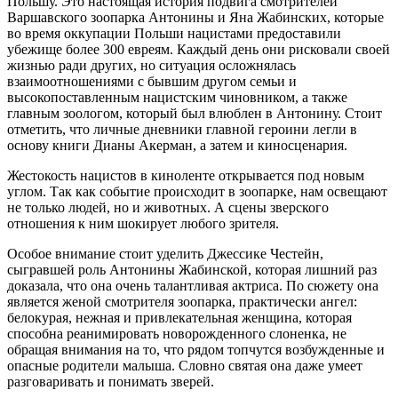
Польшу. Это настоящая история подвига смотрителей
Варшавского зоопарка Антонины и Яна Жабинских, которые
во время оккупации Польши нацистами предоставили
убежище более 300 евреям. Каждый день они рисковали своей
жизнью ради других, но ситуация осложнялась
взаимоотношениями с бывшим другом семьи и
высокопоставленным нацистским чиновником, а также
главным зоологом, который был влюблен в Антонину. Стоит
отметить, что личные дневники главной героини легли в
основу книги Дианы Акерман, а затем и киносценария.
Жестокость нацистов в киноленте открывается под новым
углом. Так как событие происходит в зоопарке, нам освещают
не только людей, но и животных. А сцены зверского
отношения к ним шокирует любого зрителя.
Особое внимание стоит уделить Джессике Честейн,
сыгравшей роль Антонины Жабинской, которая лишний раз
доказала, что она очень талантливая актриса. По сюжету она
является женой смотрителя зоопарка, практически ангел:
белокурая, нежная и привлекательная женщина, которая
способна реанимировать новорожденного слоненка, не
обращая внимания на то, что рядом топчутся возбужденные и
опасные родители малыша. Словно святая она даже умеет
разговаривать и понимать зверей.