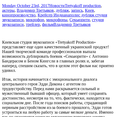
Monday October 23rd, 2017
Новости
Tretyakoff production
,
актеры
,
Владимир Третьяков
,
дубляж
,
запись
,
Киев
,
кинопроизводство
,
Крейсер Индианаполис дубляж студия
звукозаписи
,
микрофон
,
микрофоны
,
Секьюрити
,
студия
звукозаписи
,
трейлер
,
фильм
Владимир Третьяков
Киевская студия звукозаписи «Tretyakoff Production»
представляет еще один качественный украинский продукт!
Нашей творческой команде профессионалов выпала
возможность дублировать боевик «Секьюрити» с Антонио
Бандерасом и Беном Кингсли в главных ролях и, забегая
наперед, спешим сказать, что в целом этот фильм нас приятно
удивил.
Итак, история начинается с эмоционального диалога
центрального героя Эдди Дикона с агентом по
трудоустройству. Перед нами раскрывается сильный и
мужественный бывший офицер, который умеет сохранять
достоинство, несмотря на то, что, фактически, находится на
социальном дне. После года поисков работы, страдающий
нервным расстройством из-за боевого прошлого, Эдди готов
устроиться на любую работу за самые мелкие деньги. Именно
так он становится ночным охранником торгового центра.