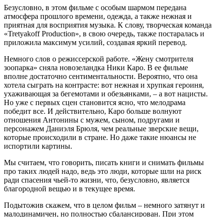
Безусловно, в этом фильме с особым шармом передана
атмосфера прошлого времени, одежда, а также нежная и
приятная для восприятия музыка. К слову, творческая команда
«Tretyakoff Production», в свою очередь, также постаралась и
приложила максимум усилий, создавая яркий перевод.
Немного слов о режиссерской работе. «Жену смотрителя
зоопарка» сняла новозеландка Ники Каро. В ее фильме
вполне достаточно сентиментальности. Вероятно, что она
хотела сыграть на контрасте: вот нежная и хрупкая героиня,
ухаживающая за бегемотами и обезьянками, – а вот нацисты.
Но уже с первых сцен становится ясно, что мелодрама
победит все. И действительно, Каро больше волнуют
отношения Антонины с мужем, сыном, подругами и
персонажем Даниэля Брюля, чем реальные зверские вещи,
которые происходили в стране. Но даже такие нюансы не
испортили картины.
Мы считаем, что говорить, писать книги и снимать фильмы
про таких людей надо, ведь это люди, которые шли на риск
ради спасения чьей-то жизни, что, безусловно, является
благородной вещью и в текущее время.
Подытожив скажем, что в целом фильм – немного затянут и
малодинамичен, но полностью сбалансирован. При этом