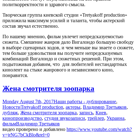
политкорректности и здравого смысла.
Творческая группа киевской студии «Tretyakoff рroduction»
приложила максимум усилий и таланта, чтобы актерский
состав звучал естественно.
По нашему мнению, фильм увлечет непредсказуемостью
сюжета. Смешение жанров дало Вигалондо большую свободу
в выборе сценарных ходов, и чем меньше вы знаете о сюжете,
тем больше удовольствия вы получите непредсказуемых
комбинаций Вигалондо и сюжетных решений. При этом,
подытоживая добавим, что для любителей нестандартных
кинолент на стыке жанрового и независимого кино,
понравится.
Жена смотрителя зоопарка
Monday August 7th, 2017
Наши работы - дублирование
,
Новости
Tretyakoff production
,
актеры
,
Владимир Третьяков
,
дубляж
,
Жена смотрителя зоопарка
,
запись
,
Киев
,
кинопроизводство
,
студия звукозаписи
,
трейлер
,
Украина
,
фильм
Владимир Третьяков
видео проверено и добавлено
https://www.youtube.com/watch?
v=jrNG7bCkBlo&rel=0