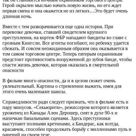
Герой окрылен мыслью начать новую жизнь, но его ждет
первая смена и она окажется не из легких…Это будет очень
длинная ночь.
Вместе с тем разворачивается еще одна история. При
перевозке девочки, ставшей свидетелем крупного
преступления, на кортеж ФБР нападают бандиты во главе с
грозным Кингсли. Все агенты погибают, но ребенку удается
сбежать. И совсем неожиданным образом она оказывается в
том самом торговом центре. Теперь пятерым охранникам
предстоит противостоять вооруженной до зубов банде, чтобы
спасти жизнь девочки, которая оказалась в смертельной
опасности
В фильме много опасности, да и в целом сюжет очень
увлекательный. Картина о стремлении выжить, имея для
этого очень маленькие шансы.
Справедливости ради следует признать, что в фильме есть и
пару минусов. «Секьюрити», режиссером которого является
уроженец из Канады Ален Дерошер, снят в духе 90-х и
напичкан банальными сценами. Здесь преступники
выступают полными кретинами, а Бандерас, как всегда,
красавчик, способен продолжать борьбу с миллионами пуль и
ранений на своем теле.