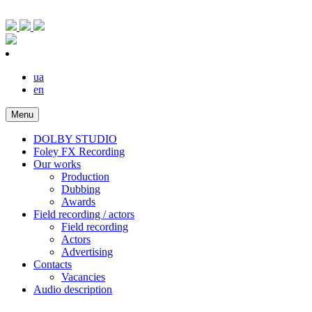
ua
en
Menu
DOLBY STUDIO
Foley FX Recording
Our works
Production
Dubbing
Awards
Field recording / actors
Field recording
Actors
Advertising
Contacts
Vacancies
Audio description