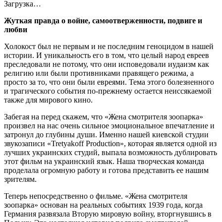
Загрузка…
Жуткая правда о войне, самоотверженности, подвиге и
любви
Холокост был не первым и не последним геноцидом в нашей
истории. И уникальность его в том, что целый народ евреев
преследовали не потому, что они исповедовали иудаизм как
религию или были противниками правящего режима, а
просто за то, что они были евреями. Тема этого болезненного
и трагического события по-прежнему остается неиссякаемой
также для мирового кино.
Забегая на перед скажем, что «Жена смотрителя зоопарка»
произвел на нас очень сильное эмоциональное впечатление и
затронул до глубины души. Именно нашей киевской студии
звукозаписи «Tretyakoff Production», которая является одной из
лучших украинских студий, выпала возможность дублировать
этот фильм на украинский язык. Наша творческая команда
проделала огромную работу и готова представить ее нашим
зрителям.
Теперь непосредственно о фильме. «Жена смотрителя
зоопарка» основан на реальных событиях 1939 года, когда
Германия развязала Вторую мировую войну, вторгнувшись в