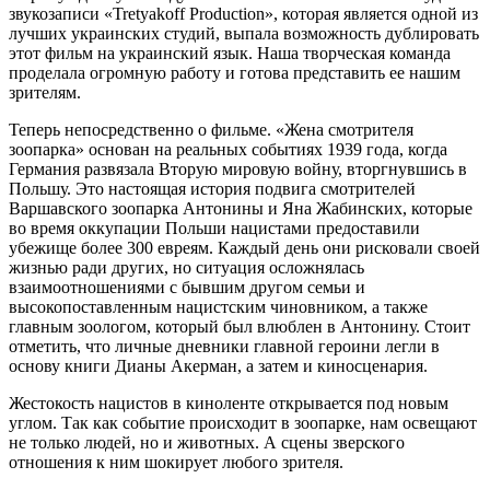
звукозаписи «Tretyakoff Production», которая является одной из
лучших украинских студий, выпала возможность дублировать
этот фильм на украинский язык. Наша творческая команда
проделала огромную работу и готова представить ее нашим
зрителям.
Теперь непосредственно о фильме. «Жена смотрителя
зоопарка» основан на реальных событиях 1939 года, когда
Германия развязала Вторую мировую войну, вторгнувшись в
Польшу. Это настоящая история подвига смотрителей
Варшавского зоопарка Антонины и Яна Жабинских, которые
во время оккупации Польши нацистами предоставили
убежище более 300 евреям. Каждый день они рисковали своей
жизнью ради других, но ситуация осложнялась
взаимоотношениями с бывшим другом семьи и
высокопоставленным нацистским чиновником, а также
главным зоологом, который был влюблен в Антонину. Стоит
отметить, что личные дневники главной героини легли в
основу книги Дианы Акерман, а затем и киносценария.
Жестокость нацистов в киноленте открывается под новым
углом. Так как событие происходит в зоопарке, нам освещают
не только людей, но и животных. А сцены зверского
отношения к ним шокирует любого зрителя.