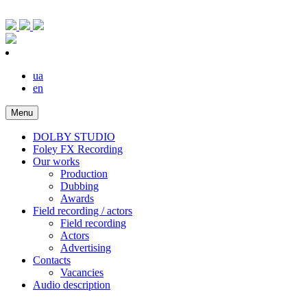
ua
en
Menu
DOLBY STUDIO
Foley FX Recording
Our works
Production
Dubbing
Awards
Field recording / actors
Field recording
Actors
Advertising
Contacts
Vacancies
Audio description