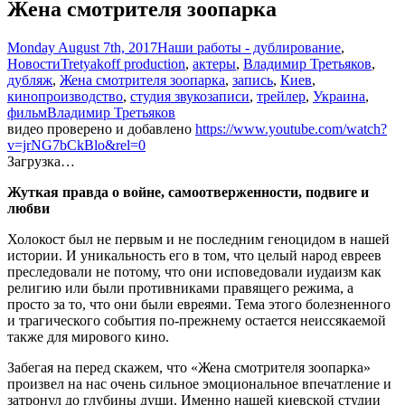
Жена смотрителя зоопарка
Monday August 7th, 2017
Наши работы - дублирование
,
Новости
Tretyakoff production
,
актеры
,
Владимир Третьяков
,
дубляж
,
Жена смотрителя зоопарка
,
запись
,
Киев
,
кинопроизводство
,
студия звукозаписи
,
трейлер
,
Украина
,
фильм
Владимир Третьяков
видео проверено и добавлено
https://www.youtube.com/watch?
v=jrNG7bCkBlo&rel=0
Загрузка…
Жуткая правда о войне, самоотверженности, подвиге и
любви
Холокост был не первым и не последним геноцидом в нашей
истории. И уникальность его в том, что целый народ евреев
преследовали не потому, что они исповедовали иудаизм как
религию или были противниками правящего режима, а
просто за то, что они были евреями. Тема этого болезненного
и трагического события по-прежнему остается неиссякаемой
также для мирового кино.
Забегая на перед скажем, что «Жена смотрителя зоопарка»
произвел на нас очень сильное эмоциональное впечатление и
затронул до глубины души. Именно нашей киевской студии