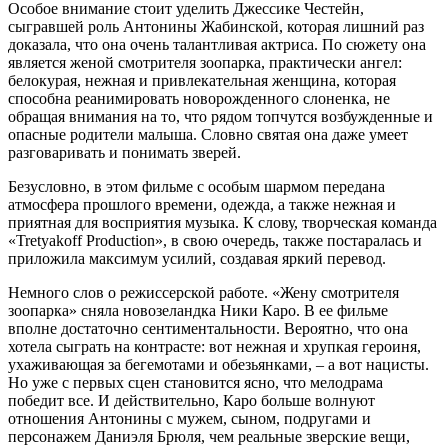
Особое внимание стоит уделить Джессике Честейн,
сыгравшей роль Антонины Жабинской, которая лишний раз
доказала, что она очень талантливая актриса. По сюжету она
является женой смотрителя зоопарка, практически ангел:
белокурая, нежная и привлекательная женщина, которая
способна реанимировать новорожденного слоненка, не
обращая внимания на то, что рядом топчутся возбужденные и
опасные родители малыша. Словно святая она даже умеет
разговаривать и понимать зверей.
Безусловно, в этом фильме с особым шармом передана
атмосфера прошлого времени, одежда, а также нежная и
приятная для восприятия музыка. К слову, творческая команда
«Tretyakoff Production», в свою очередь, также постаралась и
приложила максимум усилий, создавая яркий перевод.
Немного слов о режиссерской работе. «Жену смотрителя
зоопарка» сняла новозеландка Ники Каро. В ее фильме
вполне достаточно сентиментальности. Вероятно, что она
хотела сыграть на контрасте: вот нежная и хрупкая героиня,
ухаживающая за бегемотами и обезьянками, – а вот нацисты.
Но уже с первых сцен становится ясно, что мелодрама
победит все. И действительно, Каро больше волнуют
отношения Антонины с мужем, сыном, подругами и
персонажем Даниэля Брюля, чем реальные зверские вещи,