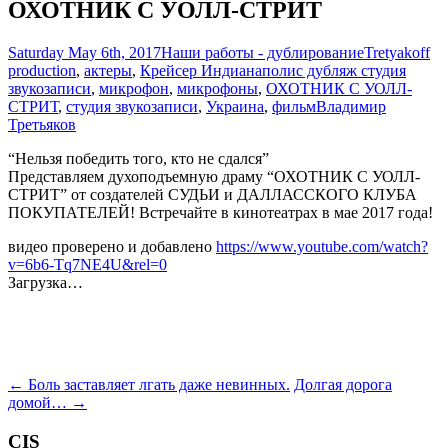
ОХОТНИК С УОЛЛ-СТРИТ
Saturday May 6th, 2017
Наши работы - дублирование
Tretyakoff
production
,
актеры
,
Крейсер Индианаполис дубляж студия
звукозаписи
,
микрофон
,
микрофоны
,
ОХОТНИК С УОЛЛ-
СТРИТ
,
студия звукозаписи
,
Украина
,
фильм
Владимир
Третьяков
“Нельзя победить того, кто не сдался”
Представляем духоподъемную драму “ОХОТНИК С УОЛЛ-
СТРИТ” от создателей СУДЬИ и ДАЛЛАССКОГО КЛУБА
ПОКУПАТЕЛЕЙ! Встречайте в кинотеатрах в мае 2017 года!
видео проверено и добавлено
https://www.youtube.com/watch?
v=6b6-Tq7NE4U&rel=0
Загрузка…
Post
←
Боль заставляет лгать даже невинных.
Долгая дорога
домой…
→
navigation
CIS