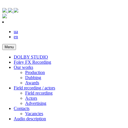
ua
en
Menu
DOLBY STUDIO
Foley FX Recording
Our works
Production
Dubbing
Awards
Field recording / actors
Field recording
Actors
Advertising
Contacts
Vacancies
Audio description