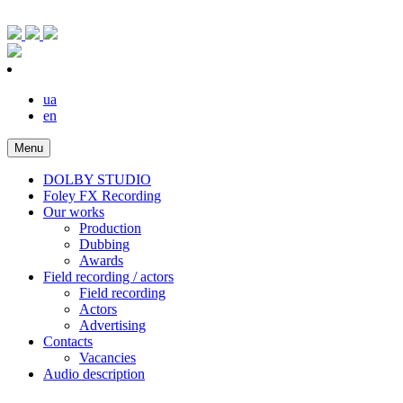
ua
en
Menu
DOLBY STUDIO
Foley FX Recording
Our works
Production
Dubbing
Awards
Field recording / actors
Field recording
Actors
Advertising
Contacts
Vacancies
Audio description