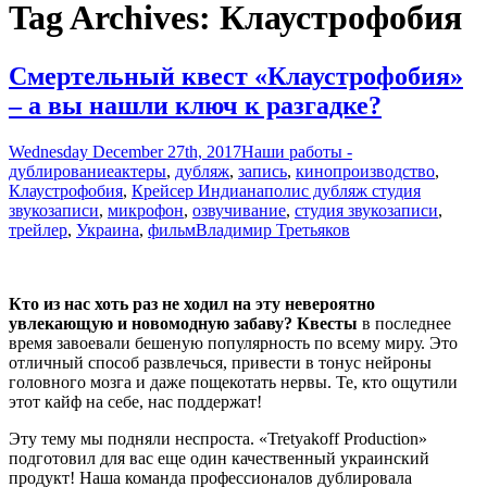
Tag Archives: Клаустрофобия
Смертельный квест «Клаустрофобия»
– а вы нашли ключ к разгадке?
Wednesday December 27th, 2017
Наши работы -
дублирование
актеры
,
дубляж
,
запись
,
кинопроизводство
,
Клаустрофобия
,
Крейсер Индианаполис дубляж студия
звукозаписи
,
микрофон
,
озвучивание
,
студия звукозаписи
,
трейлер
,
Украина
,
фильм
Владимир Третьяков
Кто из нас хоть раз не ходил на эту невероятно
увлекающую и новомодную забаву? Квесты
в последнее
время завоевали бешеную популярность по всему миру. Это
отличный способ развлечься, привести в тонус нейроны
головного мозга и даже пощекотать нервы. Те, кто ощутили
этот кайф на себе, нас поддержат!
Эту тему мы подняли неспроста. «Tretyakoff Production»
подготовил для вас еще один качественный украинский
продукт! Наша команда профессионалов дублировала