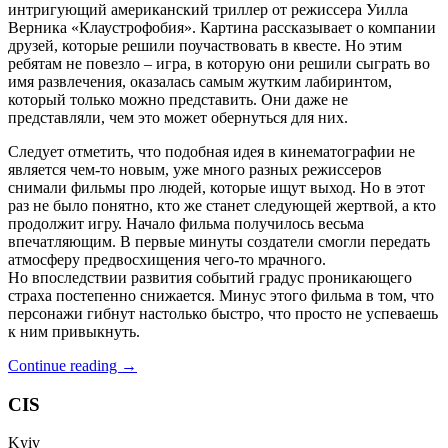
интригующий американский триллер от режиссера Уилла
Верника «Клаустрофобия». Картина рассказывает о компании
друзей, которые решили поучаствовать в квесте. Но этим
ребятам не повезло – игра, в которую они решили сыграть во
имя развлечения, оказалась самым жутким лабиринтом,
который только можно представить. Они даже не
представляли, чем это может обернуться для них.
Следует отметить, что подобная идея в кинематографии не
является чем-то новым, уже много разных режиссеров
снимали фильмы про людей, которые ищут выход. Но в этот
раз не было понятно, кто же станет следующей жертвой, а кто
продолжит игру. Начало фильма получилось весьма
впечатляющим. В первые минуты создатели смогли передать
атмосферу предвосхищения чего-то мрачного.
Но впоследствии развития событий градус проникающего
страха постепенно снижается. Минус этого фильма в том, что
персонажи гибнут настолько быстро, что просто не успеваешь
к ним привыкнуть.
Смертельный
Continue reading
→
квест
«Клаустрофобия»
CIS
–
а
Kyiv