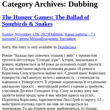
Category Archives: Dubbing
The Hunger Games: The Ballad of
Songbirds & Snakes
Sunday November 12th, 2023
Dubbing
,
Наши работы - 7.1
surround Cinema Mixing
Владимир Третьяков
Sorry, this entry is only available in
Українська
.
Роман “Балада про співочих пташок і змій” є приквелом
трилогії-бестселера “Голодні ігри”. Історія, змальована в
романі, відбувається за 64 роки до основних подій трилогії.
Під час повстання округів впливова родина 18-річного
Коріолана Сноу втратила майже все. Єдиний шанс Коріолана
повернути сім’ї минулу велич і заможність – стипендія на
навчання в Університеті. Її отримає переможець в останньому
шкільному проєкті – менторській роботі з одним із трибутів,
учасників Десятих Голодних ігор. Сноу за всяку ціну має
здобути винагороду, хоча й має мізерні шанси на успіх.
Підопічна Коріолана, харизматична Люсі Ґрей із округу 12 –
майстриня епатажу, проте аж ніяк не скидається на
переможця. Та що ближче вони знайомляться, то більше