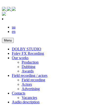
ua
en
Menu
DOLBY STUDIO
Foley FX Recording
Our works
Production
Dubbing
Awards
Field recording / actors
Field recording
Actors
Advertising
Contacts
Vacancies
Audio description