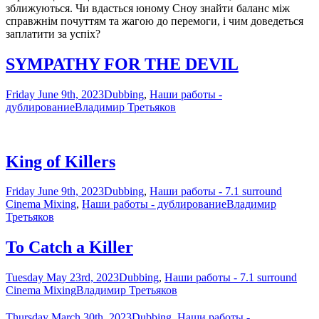
зближуються. Чи вдасться юному Сноу знайти баланс між
справжнім почуттям та жагою до перемоги, і чим доведеться
заплатити за успіх?
SYMPATHY FOR THE DEVIL
Friday June 9th, 2023
Dubbing
,
Наши работы -
дублирование
Владимир Третьяков
King of Killers
Friday June 9th, 2023
Dubbing
,
Наши работы - 7.1 surround
Cinema Mixing
,
Наши работы - дублирование
Владимир
Третьяков
To Catch a Killer
Tuesday May 23rd, 2023
Dubbing
,
Наши работы - 7.1 surround
Cinema Mixing
Владимир Третьяков
Thursday March 30th, 2023
Dubbing
,
Наши работы -