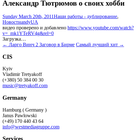
Александр Тютрюмов о своих хобби
Sunday March 20th, 2011
Наши работы - дублирование
,
Новости
andyUA
видео проверено и добавлено
https://www.youtube.com/watch?
v=_mk1YTeRV4g&rel=0
Загрузка…
Post
←
Ларго Винч 2 Заговор в Бирме
Самый лучший хит
→
navigation
CIS
Kyiv
Vladimir Tretyakoff
(+380) 50 384 00 30
music@tretyakoff.com
Germany
Hamburg ( Germany )
Janus Pawlowski
(+49) 170 440 43 64
info@westmediagruppe.com
Services