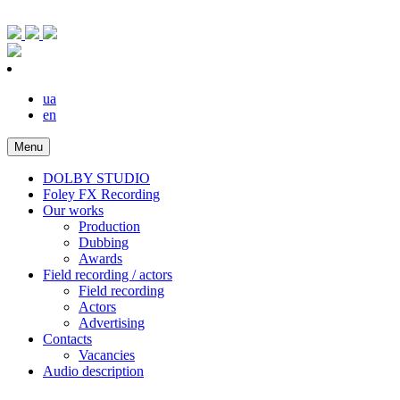
ua
en
Menu
DOLBY STUDIO
Foley FX Recording
Our works
Production
Dubbing
Awards
Field recording / actors
Field recording
Actors
Advertising
Contacts
Vacancies
Audio description