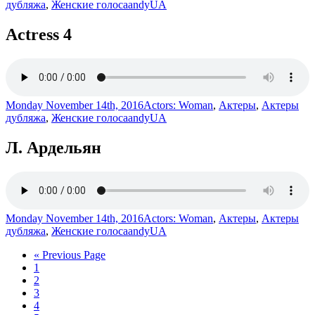
дубляжа
,
Женские голоса
andyUA
Actress 4
Monday November 14th, 2016
Actors: Woman
,
Актеры
,
Актеры
дубляжа
,
Женские голоса
andyUA
Л. Ардельян
Monday November 14th, 2016
Actors: Woman
,
Актеры
,
Актеры
дубляжа
,
Женские голоса
andyUA
« Previous Page
1
2
3
4