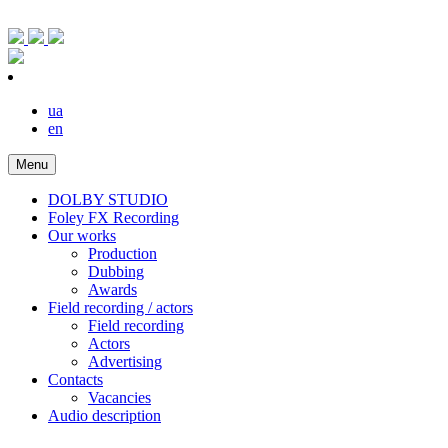
ua
en
Menu
DOLBY STUDIO
Foley FX Recording
Our works
Production
Dubbing
Awards
Field recording / actors
Field recording
Actors
Advertising
Contacts
Vacancies
Audio description